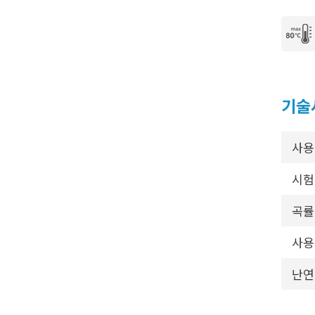
기술
사용
시험
곡률
사용
난연