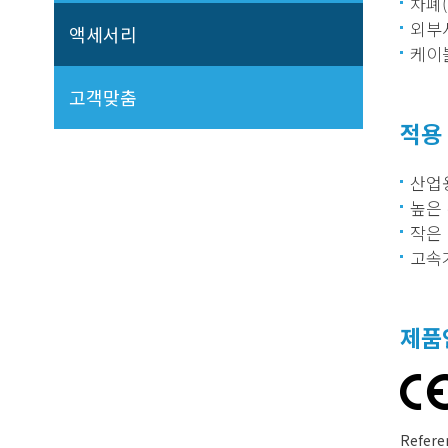
차폐(
외부
액세서리
케이블색
고객맞춤
적용
산업
높은
작은
고속가
제품
Refere