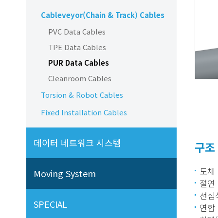
Cableveyor(Chain & Track) Cables
PVC Data Cables
TPE Data Cables
PUR Data Cables
Cleanroom Cables
Torsion & Robot Cables
Fixed Installation Cables
데이터 네트워크 시스템
구조
도체 
Moving System
절연 
선심식
SPECIAL
연합 