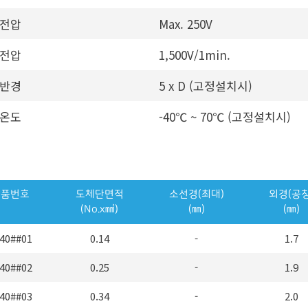
전압
Max. 250V
전압
1,500V/1min.
반경
5 x D (고정설치시)
온도
-40℃ ~ 70℃ (고정설치시)
제품번호
도체단면적
소선경(최대)
외경(공칭
(No.x㎟)
(㎜)
(㎜)
40##01
0.14
-
1.7
40##02
0.25
-
1.9
40##03
0.34
-
2.0