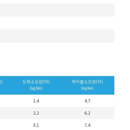
)
도체소요량(약)
케이블소요량(약)
(㎏/㎞)
(㎏/㎞)
1.4
4.7
2.2
6.2
3.1
7.4