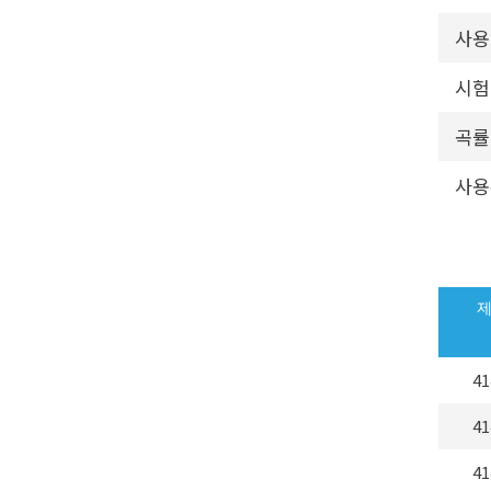
사용
시험
곡률
사용
41
41
41