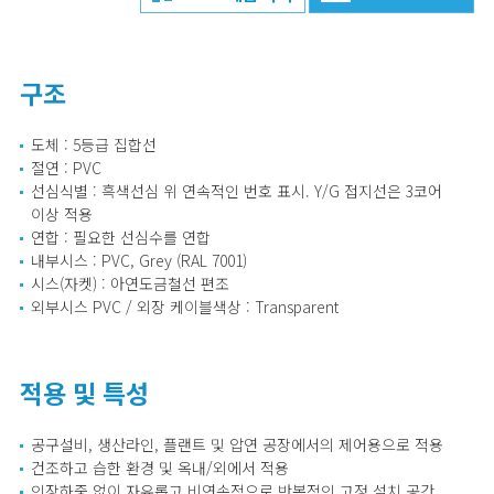
구조
도체 : 5등급 집합선
절연 : PVC
선심식별 : 흑색선심 위 연속적인 번호 표시. Y/G 접지선은 3코어
이상 적용
연합 : 필요한 선심수를 연합
내부시스 : PVC, Grey (RAL 7001)
시스(자켓) : 아연도금철선 편조
외부시스 PVC / 외장 케이블색상 : Transparent
적용 및 특성
공구설비, 생산라인, 플랜트 및 압연 공장에서의 제어용으로 적용
건조하고 습한 환경 및 옥내/외에서 적용
인장하중 없이 자유롭고 비연속적으로 반복적인 고정 설치 공간