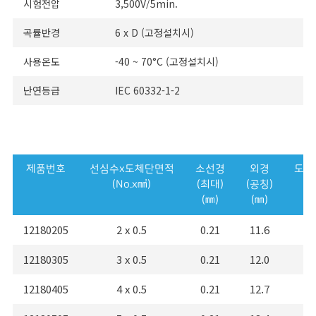
시험전압
3,500V/5min.
곡률반경
6 x D (고정설치시)
사용온도
-40 ~ 70°C (고정설치시)
난연등급
IEC 60332-1-2
제품번호
선심수x도체단면적
소선경
외경
도체
(No.x㎟)
(최대)
(공칭)
(
(㎜)
(㎜)
(㎏
12180205
2 x 0.5
0.21
11.6
12180305
3 x 0.5
0.21
12.0
1
12180405
4 x 0.5
0.21
12.7
1