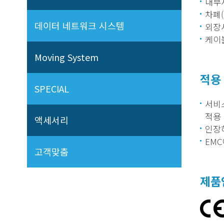
내부시스
차폐(
데이터 네트워크 시스템
외장시
케이블색
Moving System
적용
SPECIAL
서비스
적용
액세서리
인장
EMC
고객맞춤
제품