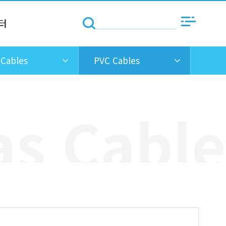
터
 Cables
PVC Cables