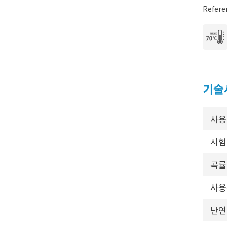
Refere
기술
사용
시험
곡률
사용
난연