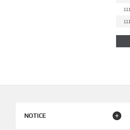
11
11
11
11
11
11
11
11
11
+
NOTICE
11